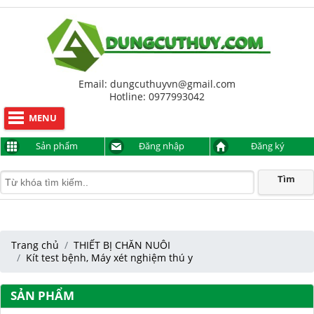
Hỗ trợ trực tuyến
Anh Sơn
094 9999 817
Lê Nhật Thịnh
0977993042
Email: dungcuthuyvn@gmail.com
Hotline: 0977993042
MENU
Sản phẩm
Đăng nhập
Đăng ký
Tìm
Trang chủ
THIẾT BỊ CHĂN NUÔI
Kít test bệnh, Máy xét nghiệm thú y
SẢN PHẨM