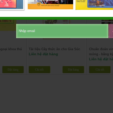
ngoại khoa thú
Tài liệu Cây thức ăn cho Gia Súc
Chuẩn đoán vi
Liên hệ đặt hàng
móng - bằng kỹ
Liên hệ đặt h
Đặt hàng
Chi tiết
Đặt hàng
Chi tiết