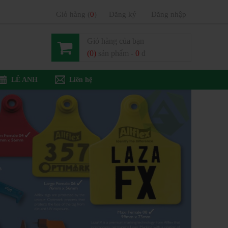
Giỏ hàng (
0
)
Đăng ký
Đăng nhập
Giỏ hàng của bạn
(0)
sản phẩm -
0
đ
LÊ ANH
Liên hệ