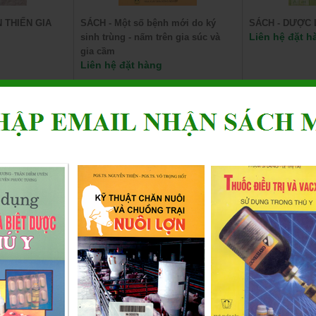
 THIẾN GIA
SÁCH - Một số bệnh mới do ký
SÁCH - DƯỢC 
Liên hệ đặt h
sinh trùng - nấm trên gia súc và
gia cầm
Liên hệ đặt hàng
Đặt hàng
Chi tiết
Đặt hàng
Chi tiết
 trùng PHẦN1
Bệnh đậu cừu đậu dê
Biện pháp phò
Liên hệ đặt hàng
do virut từ độ
Liên hệ đặt h
Đặt hàng
Chi tiết
Đặt hàng
Chi tiết