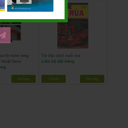
rus lỡ mồm long
Tài liệu cách nuôi rùa
Liên hệ đặt hàng
 thuật Gene
àng
Đặt hàng
Chi tiết
Đặt hàng