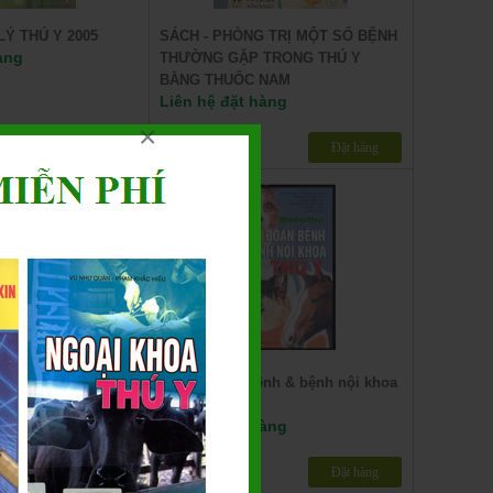
LÝ THÚ Y 2005
SÁCH - PHÒNG TRỊ MỘT SỐ BỆNH
àng
THƯỜNG GẶP TRONG THÚ Y
BẰNG THUỐC NAM
Liên hệ đặt hàng
×
Đặt hàng
Chi tiết
Đặt hàng
ng chống các bệnh
Chuẩn đoán bệnh & bệnh nội khoa
ng vật sang người
thú y
àng
Liên hệ đặt hàng
Đặt hàng
Chi tiết
Đặt hàng