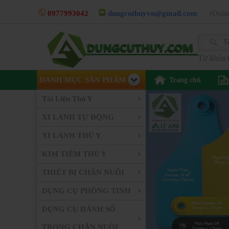
0977993042
dungcuthuyvn@gmail.com
(Onli
Từ khóa t
DANH MỤC SẢN PHẨM
Trang chủ
Tài Liệu Thú Y
XI LANH TỰ ĐỘNG
XI LANH THÚ Y
KIM TIÊM THÚ Y
THIẾT BỊ CHĂN NUÔI
DỤNG CỤ PHÒNG TINH
DỤNG CỤ ĐÁNH SỐ
TRONG CHĂN NUÔI