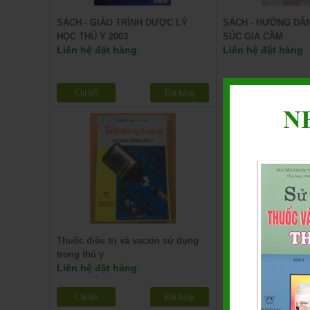
SÁCH - GIÁO TRÌNH DƯỢC LÝ
SÁCH - HƯỚNG DẪN
HỌC THÚ Y 2003
SÚC GIA CẦM
Liên hệ đặt hàng
Liên hệ đặt hàng
Chi tiết
Đặt hàng
Chi tiết
Thuốc điều trị và vacxin sử dụng
Bộ tài liệu ký sinh
Liên hệ đặt hàng
trong thú y
Liên hệ đặt hàng
Chi tiết
Đặt hàng
Chi tiết