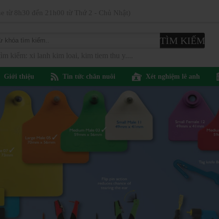
ne từ 8h30 đến 21h00 từ Thứ 2 - Chủ Nhật)
ìm kiếm: xi lanh kim loai, kim tiem thu y....
Giới thiệu
Tin tức chăn nuôi
Xét nghiệm lê anh