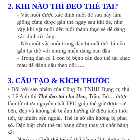
2. KHI NÀO THÌ ĐEO THẺ TAI?
- Vật nuôi được xác định nuôi để sau này làm
giống cũng được gắn thẻ ngay sau khi đẻ, như
vậy khi vật nuôi đến tuổi thành thục sẽ dễ dàng
xác định rõ ràng.
- Nếu một vật nuôi trong đàn bị mất thẻ thì nên
gắn lại thẻ với những nhận dạng ban đầu
- Trong đàn có 1 con bị bệnh cần đeo thẻ tai khác
màu để đánh dấu theo dõi…..
3. CẤU TẠO & KÍCH THƯỚC
• Đối với sản phẩm của Công Ty TNHH Dụng cụ thú
y Lê Anh thì
Thẻ đeo tai cho Heo
, Trâu, Bò… được
làm từ nhựa nguyên chất TPU giúp thẻ giữ được sự
bền, đẹp và không hề bị ảnh hưởng từ điều kiện thời
tiết, tự nhiên bên ngoài. Thẻ in số sẵn không bị phai
số. Đặc biệt chốt thẻ tai bằng đồng thay vì chốt bằng
sắt
Ngoài ra Chốt
thẻ tai
có thể bằng sắt ( nhưng loại