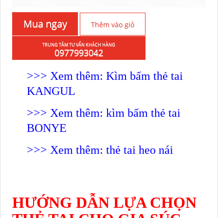
Mua ngay
Thêm vào giỏ
TRUNG TÂM TƯ VẤN KHÁCH HÀNG
hàng
0977993042
>>> Xem thêm: Kìm bấm thẻ tai
KANGUL
>>> Xem thêm: kìm bấm thẻ tai
BONYE
>>> Xem thêm: thẻ tai heo nái
HƯỚNG DẪN LỰA CHỌN