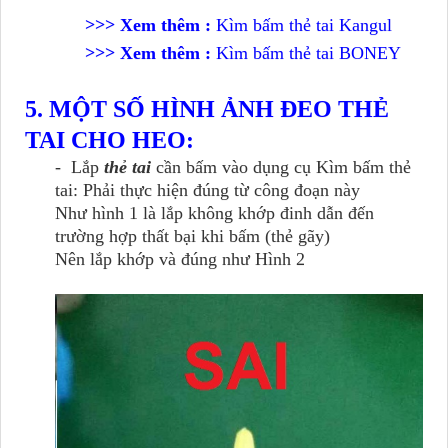
>>>
Xem thêm :
Kìm bấm thẻ tai Kangul
>>>
Xem thêm :
Kìm bấm thẻ tai BONEY
5. MỘT SỐ HÌNH ẢNH ĐEO THẺ
TAI CHO HEO:
- Lắp
thẻ tai
cần bấm vào dụng cụ Kìm bấm thẻ
tai: Phải thực hiện đúng từ công đoạn này
Như hình 1 là lắp không khớp đinh dẫn đến
trường hợp thất bại khi bấm (thẻ gãy)
Nên lắp khớp và đúng như Hình 2