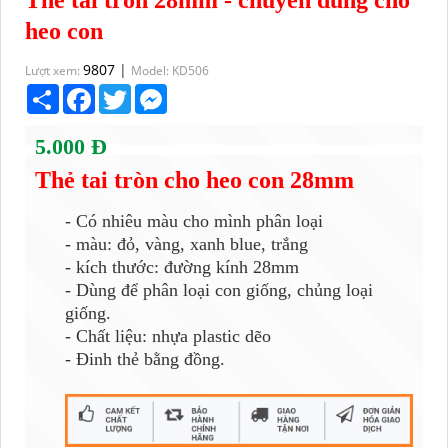
Thẻ tai tròn 28mm - chuyên dùng cho
heo con
9807
|
Lượt xem:
Model: KD506
Share
Facebook
Twitter
Messenger
5.000 Đ
Thẻ tai tròn cho heo con 28mm
- Có nhiêu màu cho mình phân loại
- màu: đỏ, vàng, xanh blue, trắng
- kích thước: đường kính 28mm
- Dùng để phân loại con giống, chủng loại
giống.
- Chất liệu: nhựa plastic dẽo
- Đinh thẻ bằng đồng.