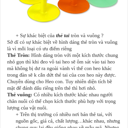
+ Sự khác biệt của
thẻ tai
tròn và vuông ?
Sở dĩ có sự khác biệt về hình dáng thẻ tròn và vuông
là vì mỗi loại có ưu điểm riêng
Thẻ Tròn:
Hình dáng tròn với một kích thước chung
nhỏ gọn thì khi đeo vô tai heo sẽ ôm sát vào tai heo
mà không bị dư ra ngoài vành vì thế con heo khác
trong đàn sẽ k cắn dứt thẻ tai của con heo này được.
Chuyên dùng cho Heo con. Tuy nhiên diện tích bề
mặt để đánh dấu riêng trên thẻ thì hơi nhỏ.
Thẻ vuông:
Có nhiều kích thước khác nhau người
chăn nuôi có thể chọn kích thước phù hợp với trọng
lượng của vật nuôi.
+ Trên thị trường có nhiều nơi bán thẻ tai, với
nguồn gốc, giá cả, chất lượng…khác nhau, nhưng
chung quy lại đều giống nhau về mẫu mã. Nhưng