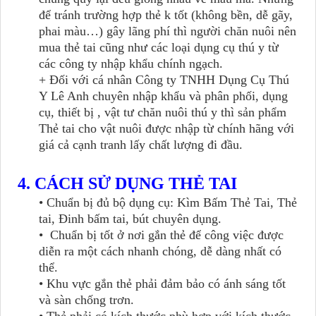
để tránh trường hợp thẻ k tốt (không bền, dễ gãy,
phai màu…) gây lãng phí thì người chăn nuôi nên
mua thẻ tai cũng như các loại dụng cụ thú y từ
các công ty nhập khẩu chính ngạch.
+ Đối với cá nhân Công ty TNHH Dụng Cụ Thú
Y Lê Anh chuyên nhập khẩu và phân phối, dụng
cụ, thiết bị , vật tư chăn nuôi thú y thì sản phẩm
Thẻ tai cho vật nuôi được nhập từ chính hãng với
giá cả cạnh tranh lấy chất lượng đi đầu.
4. CÁCH SỬ DỤNG THẺ TAI
• Chuẩn bị đủ bộ dụng cụ: Kìm Bấm Thẻ Tai, Thẻ
tai, Đinh bấm tai, bút chuyên dụng.
• Chuẩn bị tốt ở nơi gắn thẻ để công việc được
diễn ra một cách nhanh chóng, dễ dàng nhất có
thể.
• Khu vực gắn thẻ phải đảm bảo có ánh sáng tốt
và sàn chống trơn.
• Thẻ phải có kích thước phù hợp với kích thước