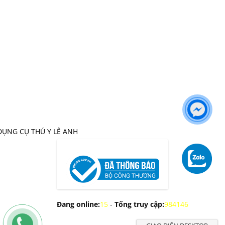
DỤNG CỤ THÚ Y LÊ ANH
Đang online:
15
-
Tổng truy cập:
984146