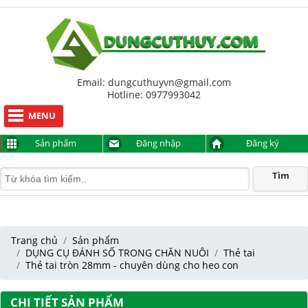
Hỗ trợ trực tuyến
Anh Sơn
094 9999 817
Lê Nhật Thịnh
0977993042
Email: dungcuthuyvn@gmail.com
Hotline: 0977993042
MENU
Sản phẩm
Đăng nhập
Đăng ký
Tìm
Trang chủ
Sản phẩm
DỤNG CỤ ĐÁNH SỐ TRONG CHĂN NUÔI
Thẻ tai
Thẻ tai tròn 28mm - chuyên dùng cho heo con
CHI TIẾT SẢN PHẨM