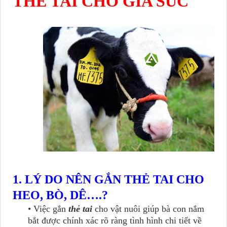
THẺ TAI CHO GIA SÚC
1. LÝ DO NÊN GẮN THẺ TAI CHO
HEO, BÒ, DÊ….?
• Việc gắn
thẻ tai
cho vật nuôi giúp bà con nắm
bắt được chính xác rõ ràng tình hình chi tiết về