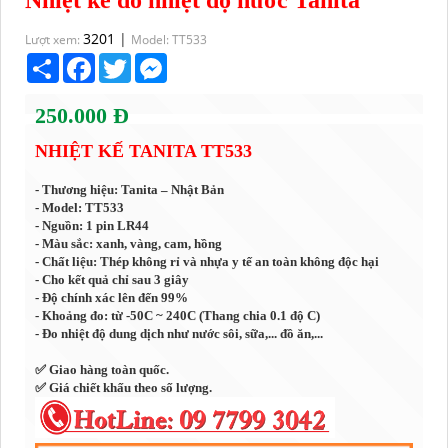
Nhiệt kế đo nhiệt độ nước Tanita
3201
|
Lượt xem:
Model: TT533
Share
Facebook
Twitter
Messenger
250.000 Đ
NHIỆT KẾ TANITA TT533
- Thương hiệu: Tanita – Nhật Bản
- Model: TT533
- Nguồn: 1 pin LR44
- Màu sắc: xanh, vàng, cam, hồng
- Chất liệu: Thép không rỉ và nhựa y tế an toàn không độc hại
- Cho kết quả chỉ sau 3 giây
- Độ chính xác lên đến 99%
- Khoảng đo: từ -50C ~ 240C (Thang chia 0.1 độ C)
- Đo nhiệt độ dung dịch như nước sôi, sữa,... đồ ăn,...
✅ Giao hàng toàn quốc.
✅ Giá chiết khấu theo số lượng.