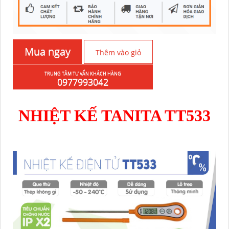
Mua ngay
Thêm vào giỏ
TRUNG TÂM TƯ VẤN KHÁCH HÀNG
hàng
0977993042
NHIỆT KẾ TANITA TT533