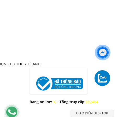
DỤNG CỤ THÚ Y LÊ ANH
Đang online:
16
-
Tổng truy cập:
982484
GIAO DIỆN DESKTOP