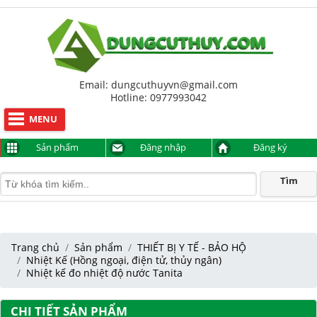
Hỗ trợ trực tuyến
Anh Sơn
094 9999 817
Lê Nhật Thịnh
0977993042
Email: dungcuthuyvn@gmail.com
Hotline: 0977993042
MENU
Sản phẩm
Đăng nhập
Đăng ký
Tìm
Trang chủ
Sản phẩm
THIẾT BỊ Y TẾ - BẢO HỘ
Nhiệt Kế (Hồng ngoại, điện tử, thủy ngân)
Nhiệt kế đo nhiệt độ nước Tanita
CHI TIẾT SẢN PHẨM