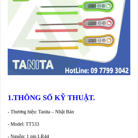
1.THÔNG SỐ KỸ THUẬT.
- Thương hiệu: Tanita – Nhật Bản
- Model: TT533
- Nguồn: 1 pin LR44