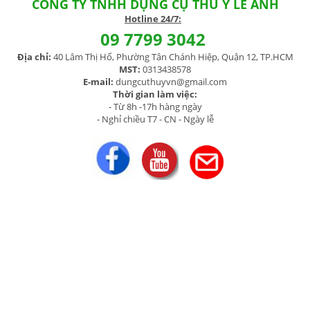
CÔNG TY TNHH DỤNG CỤ THÚ Y LÊ ANH
H
otline 24/7:
09 7799 3042
Địa chỉ:
40 Lâm Thị Hố, Phường Tân Chánh Hiệp, Quận 12, TP.HCM
MST:
0313438578
E-mail:
dungcuthuyvn@gmail.com
Thời gian làm việc:
- Từ 8h -17h hàng ngày
- Nghỉ chiều T7 - CN - Ngày lễ