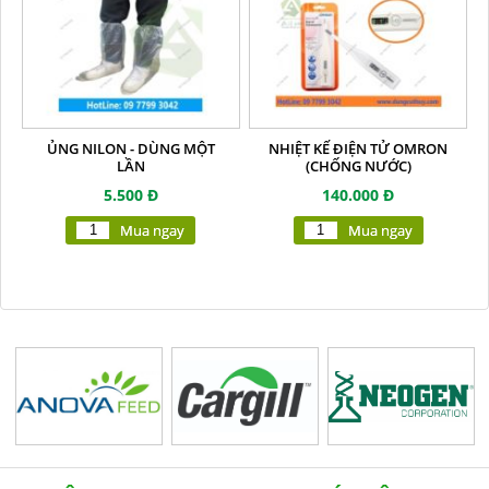
ỦNG NILON - DÙNG MỘT
NHIỆT KẾ ĐIỆN TỬ OMRON
LẦN
(CHỐNG NƯỚC)
5.500 Đ
140.000 Đ
Mua ngay
Mua ngay