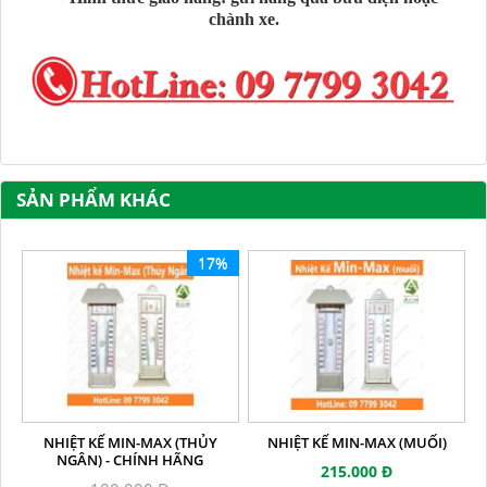
chành xe.
SẢN PHẨM KHÁC
17%
NHIỆT KẾ MIN-MAX (THỦY
NHIỆT KẾ MIN-MAX (MUỐI)
NGÂN) - CHÍNH HÃNG
215.000 Đ