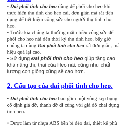
•
Đai phối tinh cho heo
dùng để phối cho heo khi
thực hiện thụ tinh cho heo cái, đơn giản mà rất tiện
dụng để tiết kiệm công sức cho người thụ tinh cho
heo.
• Trước kia chúng ta thường mất nhiều công sức để
phối cho heo nái đến thời kỳ thụ tinh heo, bây giờ
chúng ta dùng
Đai phối tinh cho heo
rất đơn giản, mà
hiệu quả lại cao.
• Sử dụng
Đai phối tinh cho heo
giúp tăng cao
khả năng thụ thai của Heo nái, cũng như chất
lượng con giống cũng sẽ cao hơn.
2. Cấu tạo của đai phối tinh cho heo.
•
Đai phối tinh cho heo
bao gồm một vòng kẹp bụng
cố định giá đỡ, thanh đỡ đi cùng với giá đỡ chai đựng
tinh heo.
• Được làm từ nhựa ABS bền bỉ dẻo dai, thiết kế phù