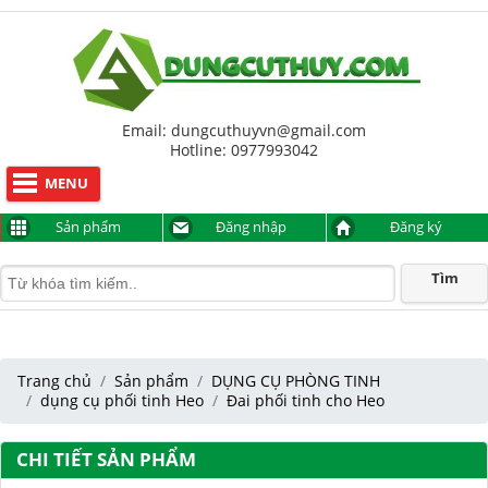
Hỗ trợ trực tuyến
Anh Sơn
094 9999 817
Lê Nhật Thịnh
0977993042
Email: dungcuthuyvn@gmail.com
Hotline: 0977993042
MENU
Sản phẩm
Đăng nhập
Đăng ký
Tìm
Trang chủ
Sản phẩm
DỤNG CỤ PHÒNG TINH
dụng cụ phối tinh Heo
Đai phối tinh cho Heo
CHI TIẾT SẢN PHẨM