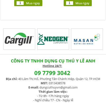
Mua ngay
Mua ngay
CÔNG TY TNHH DỤNG CỤ THÚ Y LÊ ANH
H
otline 24/7:
09 7799 3042
Địa chỉ:
40 Lâm Thị Hố, Phường Tân Chánh Hiệp, Quận 12, TP.HCM
MST:
0313438578
E-mail:
dungcuthuyvn@gmail.com
Thời gian làm việc:
- Từ 8h -17h hàng ngày
- Nghỉ chiều T7 - CN - Ngày lễ