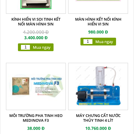
KÍNH HIỂN VI SOI TINH KẾT
MÀN HÌNH KẾT NỐI KÍNH
NỐI MÀN HÌNH 5IN
HIỂN VI 5IN
4.200.000 Đ
980.000 Đ
3.400.000 Đ
Mua ngay
Mua ngay
MÔI TRƯỜNG PHA TINH HEO
MÁY CHƯNG CẤT NƯỚC
MEDINOVA F3
THỦY TINH 4 LÍT
38.000 Đ
10.760.000 Đ