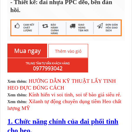
- Thiết kế: đai nhựa PPC dẽo, bền đàn
hồi.
Mua ngay
Thêm vào giỏ
TRUNG TÂM TƯ VẤN KHÁCH HÀNG
hàng
0977993042
HƯỚNG DẪN KỸ THUẬT LẤY TINH
Xem thêm:
HEO ĐỰC ĐÚNG CÁCH
Kính hiển vi soi tinh, soi tế bào giá siêu rẻ.
Xem thêm:
Xilanh tự động chuyên dụng tiêm Heo chất
Xem thêm:
lượng MỸ
1. Chức năng chính của đai phối tinh
cho heo.