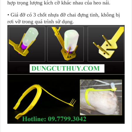
hợp trọng lượng kích cỡ khác nhau của heo nái.
• Giá đỡ có 3 chốt nhựa đỡ chai đựng tinh, không bị
rơi vỡ trong quá trình sử dụng.